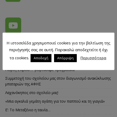
Η ιστοσελίδα χρησιμοποιεί cookies για την βελτίωση της
περιήγησής σας σε αυτή. Παρακαλώ αποδεχτείτε ή όχι
ΠΡΌΣΦΑΤΑ ΆΡΘΡΑ
τα cookies.
Περισσότερα
Αποδοχή
Απόρριψη
Γιορτή Στίβου…. γιορτάσαμε πραγματικά!
Συμμετοχή του σχολείου μας στον διαγωνισμό ανακύκλωσης
μπαταριών της ΑΦΗΣ
Λαχανόκηπος στο σχολείο μας!
«Μια αγκαλιά γεμάτη αγάπη για τον παππού και τη γιαγιά»
E’: Το Μεταξένιο η ταινία…