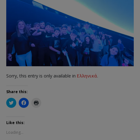
Sorry, this entry is only available in
Ελληνικά
.
Share this:
C
C
C
l
l
l
i
i
i
c
c
c
k
k
k
t
t
t
Like this:
o
o
o
s
s
p
Loading...
h
h
r
a
a
i