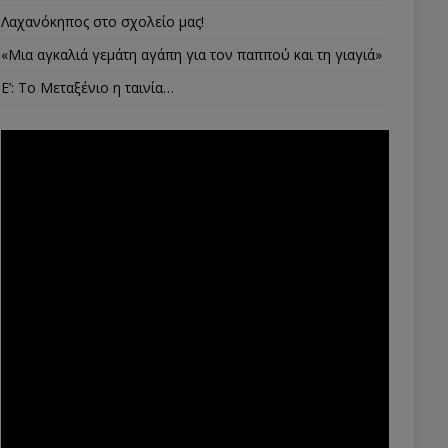
Λαχανόκηπος στο σχολείο μας!
«Μια αγκαλιά γεμάτη αγάπη για τον παππού και τη γιαγιά»
E’: Το Μεταξένιο η ταινία…