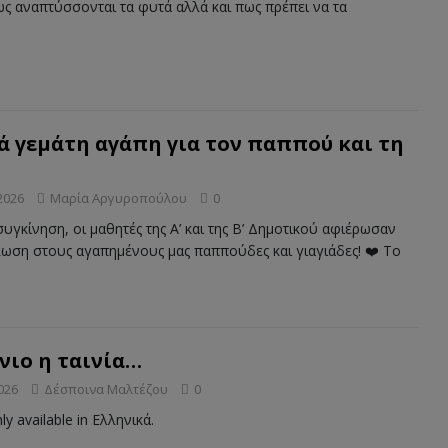
ς αναπτύσσονται τα φυτά αλλά και πως πρέπει να τα
ά γεμάτη αγάπη για τον παππού και τη
2026
Μαρία Αργυροπούλου
0
υγκίνηση, οι μαθητές της Α’ και της Β’ Δημοτικού αφιέρωσαν
λωση στους αγαπημένους μας παππούδες και γιαγιάδες! ❤️ Το
ένιο η ταινία…
026
Δέσποινα Μαλτέζου
0
nly available in Ελληνικά.