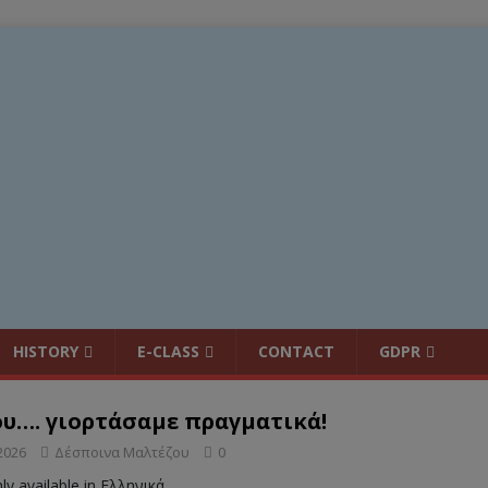
HISTORY
E-CLASS
CONTACT
GDPR
ου…. γιορτάσαμε πραγματικά!
2026
Δέσποινα Μαλτέζου
0
nly available in Ελληνικά.