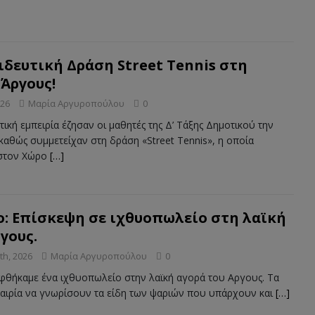
ιδευτική Δράση Street Tennis στη
 Άργους!
026
Μαρία Αργυροπούλου
0
ική εμπειρία έζησαν οι μαθητές της Δ’ Τάξης Δημοτικού την
αθώς συμμετείχαν στη δράση «Street Tennis», η οποία
στον Χώρο
[…]
: Επίσκεψη σε ιχθυοπωλείο στη λαϊκή
γους.
th, 2026
Μαρία Αργυροπούλου
0
εφθήκαμε ένα ιχθυοπωλείο στην λαϊκή αγορά του Αργους. Τα
υκαιρία να γνωρίσουν τα είδη των ψαριών που υπάρχουν και
[…]