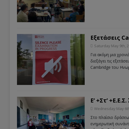
Εξετάσεις C
Saturday May 9th, 
Για ακόμη μια χρονι
διεξάγει τις εξετάσ
Cambridge του Ην
Ε’ +Στ’ +Ε.Ε.
Wednesday May 6th
Στο πλαίσιο δράσεω
ενημερωτική συνάντησ