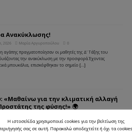
έρα Ανακύκλωσης!
, 2026
Μαρία Αργυροπούλου
0
η αγάπης πραγματοποίησαν οι μαθητές της Δ’ Τάξης του
δυάζοντας την ανακύκλωση με την προσφορά.Έχοντας
ικά μπουκάλια, επισκέφθηκαν το σημείο
[…]
ύ: «Μαθαίνω για την κλιματική αλλαγή
Προστάτης της φύσης!» 🌍
, 2026
Μαρία Αργυροπούλου
0
Η ιστοσελίδα χρησιμοποιεί cookies για την βελτίωση της
μήμα του Ελληνικού Ερυθρού Σταυρού Άργους υλοποίησε στο
περιήγησής σας σε αυτή. Παρακαλώ αποδεχτείτε ή όχι τα cookies
αίτερα ενδιαφέρουσα βιωματική δράση, με σκοπό να