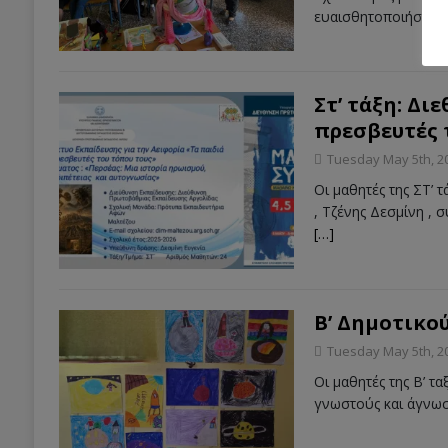
ευαισθητοποιήσει τ
Στ’ τάξη: Δι
πρεσβευτές 
Tuesday May 5th, 2
Οι μαθητές της ΣΤ’ 
, Τζένης Δεσμίνη ,
[…]
Β’ Δημοτικού
Tuesday May 5th, 2
Οι μαθητές της Β’ τ
γνωστούς και άγνωσ