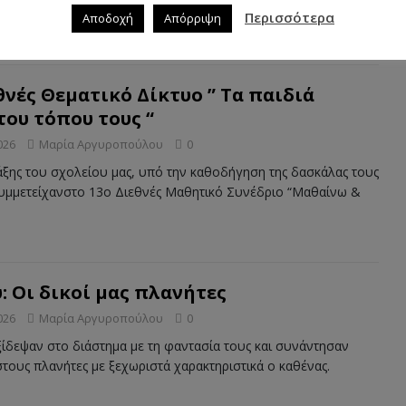
ους μαθητές γύρω από
[…]
Περισσότερα
Αποδοχή
Απόρριψη
εθνές Θεματικό Δίκτυο ” Τα παιδιά
του τόπου τους “
026
Μαρία Αργυροπούλου
0
τάξης του σχολείου μας, υπό την καθοδήγηση της δασκάλας τους
 συμμετείχανστο 13ο Διεθνές Μαθητικό Συνέδριο “Μαθαίνω &
: Οι δικοί μας πλανήτες
026
Μαρία Αργυροπούλου
0
αξίδεψαν στο διάστημα με τη φαντασία τους και συνάντησαν
τους πλανήτες με ξεχωριστά χαρακτηριστικά ο καθένας.