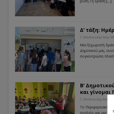
ρύση.Τη δράση
[…]
Δ’ τάξη: Ημ
Wednesday May 6th
Μια ξεχωριστή δράσ
Δημοτικού μας, συν
συγκεντρώσει πλαστ
Β’ Δημοτικο
και γίνομαι 
Wednesday May 6th
Το Περιφερειακό Τ
σχολείο μας μια ιδι