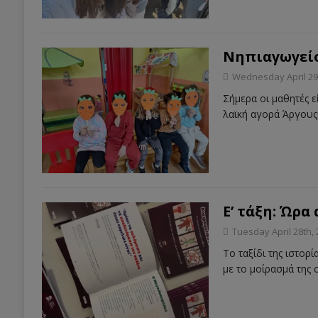
Νηπιαγωγείο
Wednesday April 29
Σήμερα οι μαθητές ε
λαϊκή αγορά Άργους
Ε’ τάξη: Ώρα
Tuesday April 28th,
Το ταξίδι της ιστορ
με το μοίρασμά της 