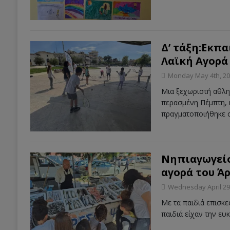
Δ’ τάξη:Εκπα
Λαϊκή Αγορά
Monday May 4th, 2
Μια ξεχωριστή αθλητ
περασμένη Πέμπτη, κ
πραγματοποιήθηκε 
Νηπιαγωγείο
αγορά του Άρ
Wednesday April 29
Με τα παιδιά επισκ
παιδιά είχαν την ε