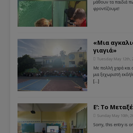
μάθουν τα παιδιά πω
φροντίζουμε!
«Μια αγκαλι
γιαγιά»
Tuesday May 12th, 
Με πολλή χαρά και σ
μια ξεχωριστή εκδή
[…]
E’: Το Μεταξ
Sunday May 10th, 2
Sorry, this entry is o