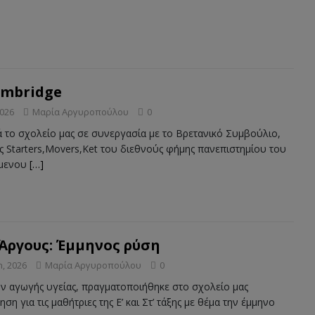
ambridge
2026
Μαρία Αργυροπούλου
0
ά το σχολείο μας σε συνεργασία με το Βρετανικό Συμβούλιο,
εις Starters,Movers,Ket του διεθνούς φήμης πανεπιστημίου του
ωμενου
[…]
Σ. Άργους: Έμμηνος ρύση
, 2026
Μαρία Αργυροπούλου
0
ν αγωγής υγείας, πραγματοποιήθηκε στο σχολείο μας
η για τις μαθήτριες της Ε’ και Στ’ τάξης με θέμα την έμμηνο