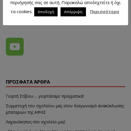
περιήγησής σας σε αυτή. Παρακαλώ αποδεχτείτε ή όχι
τα cookies.
Περισσότερα
Αποδοχή
Απόρριψη
ΠΡΌΣΦΑΤΑ ΆΡΘΡΑ
Γιορτή Στίβου…. γιορτάσαμε πραγματικά!
Συμμετοχή του σχολείου μας στον διαγωνισμό ανακύκλωσης
μπαταριών της ΑΦΗΣ
Λαχανόκηπος στο σχολείο μας!