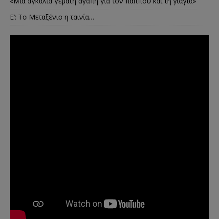
«Μια αγκαλιά γεμάτη αγάπη για τον παππού και τη γιαγιά»
E’: Το Μεταξένιο η ταινία…