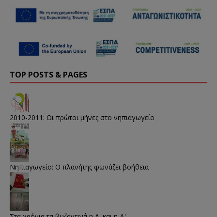
i
s
o
n
i
w
n
n
)
e
n
w
e
w
w
i
w
n
i
d
n
o
d
w
o
)
w
TOP POSTS & PAGES
)
2010-2011: Οι πρώτοι μήνες στο νηπιαγωγείο
Νηπιαγωγείο: Ο πλανήτης φωνάζει βοήθεια
Στα χρόνια τα βυζαντινά η Α' και η Δ'