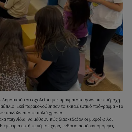
ς Δ΄ Δημοτικού του σχολείου μας πραγματοποίησαν μια υπέροχη
Ναύπλιο. Εκεί παρακολούθησαν το εκπαιδευτικό πρόγραμμα «Τα
των παιδιών από τα παλιά χρόνια.
ακά παιχνίδια, να μάθουν πώς διασκέδαζαν οι μικροί φίλοι
 Η εμπειρία αυτή τα γέμισε χαρά, ενθουσιασμό και όμορφες