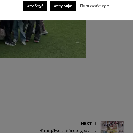
Περισσότερα
Αποδοχή
Απόρριψη
NEXT
Β’ τάξη: Ένα ταξίδι στο χρόνο …