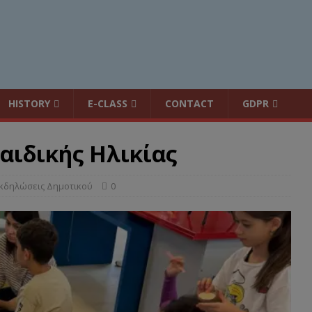
HISTORY
E-CLASS
CONTACT
GDPR
αιδικής Ηλικίας
κδηλώσεις Δημοτικού
0