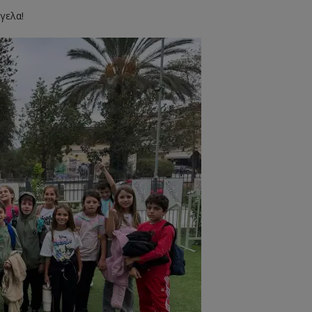
γελα!