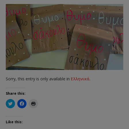
Sorry, this entry is only available in
Ελληνικά
.
Share this:
C
C
C
l
l
l
i
i
i
c
c
c
k
k
k
t
t
t
Like this:
o
o
o