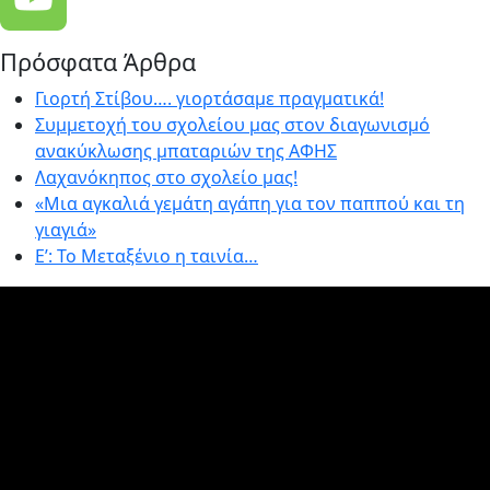
Πρόσφατα Άρθρα
Γιορτή Στίβου…. γιορτάσαμε πραγματικά!
Συμμετοχή του σχολείου μας στον διαγωνισμό
ανακύκλωσης μπαταριών της ΑΦΗΣ
Λαχανόκηπος στο σχολείο μας!
«Μια αγκαλιά γεμάτη αγάπη για τον παππού και τη
γιαγιά»
E’: Το Μεταξένιο η ταινία…