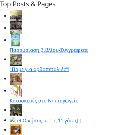
Top Posts & Pages
Παρουσίαση βιβλίου-Συγγραφέας
"Πάμε για ορθοπεταλιές"!
Κατασκευές στο Νηπιαγωγείο