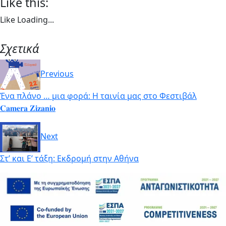
Like this:
Like
Loading...
Σχετικά
Previous
Ένα πλάνο … μια φορά: Η ταινία μας στο Φεστιβάλ
𝐂𝐚𝐦𝐞𝐫𝐚 𝐙𝐢𝐳𝐚𝐧𝐢𝐨
Next
Στ’ και Ε’ τάξη: Εκδρομή στην Αθήνα