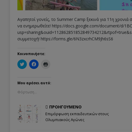
Αγαπητοί γονείς, το Summer Camp ξεκινά για 11η χρονιά 
να ενημερωθείτε! https://docs.google.com/document/d/
usp=sharing&ouid=112862851852849734212&rtpof=true&sd
συμμετοχή! https://forms.gle/6N3zxcrhCM9Jh6sS6
Κοινοποιήστε:
Κ
Π
Κ
λ
α
λ
ι
τ
ι
κ
ή
κ
γ
σ
γ
ι
τ
ι
Μου αρέσει αυτό:
α
ε
α
κ
γ
ε
Φόρτωση...
ο
ι
κ
ι
α
τ
ν
κ
ύ
ο
ο
π
ΠΡΟΗΓΟΎΜΕΝΟ
π
ι
ω
ο
ν
σ
Επιμόρφωση εκπαιδευτικών στους
ί
ο
η
Ολυμπιακούς Αγώνες
η
π
(
σ
ο
Α
η
ί
ν