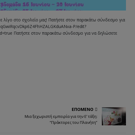
σε λίγο στο σχολείο μας! Πατήστε στον παρακάτω σύνδεσμο για
1BCqGwiRqcvDkp6Z4FhHZALGKduANva-P/edit?
=true Πατήστε στον παρακάτω σύνδεσμο για να δηλώσετε
ΕΠΌΜΕΝΟ
Μια ξεχωριστή εμπειρία για την Ε’ τάξη:
“Πράκτορες του Πλανήτη”