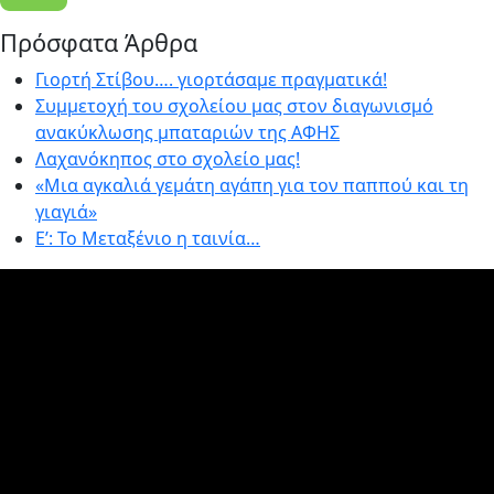
Πρόσφατα Άρθρα
Γιορτή Στίβου…. γιορτάσαμε πραγματικά!
Συμμετοχή του σχολείου μας στον διαγωνισμό
ανακύκλωσης μπαταριών της ΑΦΗΣ
Λαχανόκηπος στο σχολείο μας!
«Μια αγκαλιά γεμάτη αγάπη για τον παππού και τη
γιαγιά»
E’: Το Μεταξένιο η ταινία…