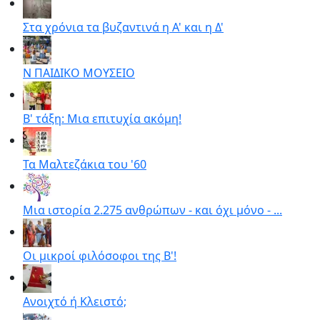
Στα χρόνια τα βυζαντινά η Α' και η Δ'
Ν ΠΑΙΔΙΚΟ ΜΟΥΣΕΙΟ
Β' τάξη: Μια επιτυχία ακόμη!
Τα Μαλτεζάκια του '60
Μια ιστορία 2.275 ανθρώπων - και όχι μόνο - ...
Οι μικροί φιλόσοφοι της Β'!
Ανοιχτό ή Κλειστό;