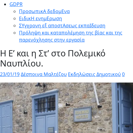
GDPR
ΠροσωπικΑ δεδομΕνα
ΕιδικΗ ενημΕρωση
ΣΥγχρονη εξ αποστΑσεως εκπαΙδευση
Πρόληψη και καταπολέμηση της βίας και της
παρενόχλησης στην εργασία
Η Ε’ και η Στ’ στο Πολεμικό
Ναυπλίου.
23/01/19
Δέσποινα Μαλτέζου
Εκδηλώσεις Δημοτικού
0