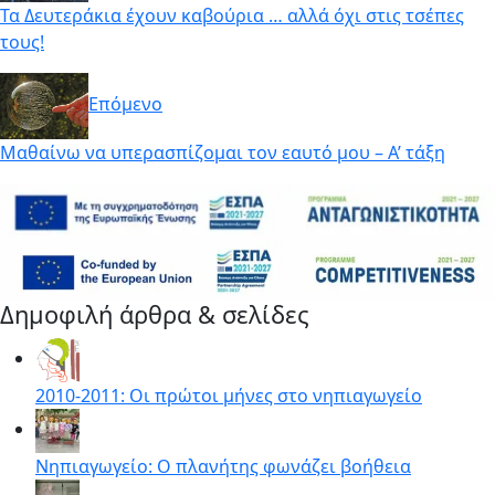
Τα Δευτεράκια έχουν καβούρια … αλλά όχι στις τσέπες
τους!
Επόμενο
Μαθαίνω να υπερασπίζομαι τον εαυτό μου – Α’ τάξη
Δημοφιλή άρθρα & σελίδες
2010-2011: Οι πρώτοι μήνες στο νηπιαγωγείο
Νηπιαγωγείο: Ο πλανήτης φωνάζει βοήθεια