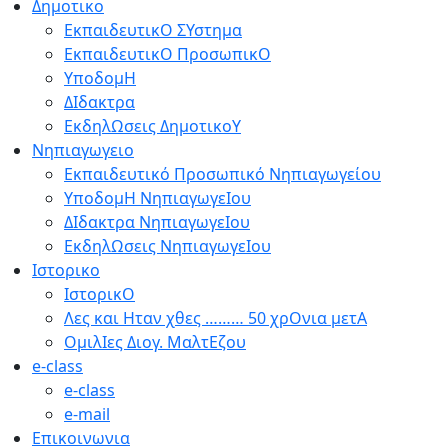
Δημοτικο
ΕκπαιδευτικΟ ΣΥστημα
ΕκπαιδευτικΟ ΠροσωπικΟ
ΥποδομΗ
ΔΙδακτρα
ΕκδηλΩσεις ΔημοτικοΥ
Νηπιαγωγειο
Εκπαιδευτικό Προσωπικό Νηπιαγωγείου
ΥποδομΗ ΝηπιαγωγεΙου
ΔΙδακτρα ΝηπιαγωγεΙου
ΕκδηλΩσεις ΝηπιαγωγεΙου
Ιστορικο
ΙστορικΟ
Λες και Ηταν χθες ……… 50 χρΟνια μετΑ
ΟμιλΙες Διογ. ΜαλτΕζου
e-class
e-class
e-mail
Επικοινωνια