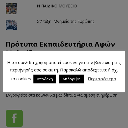
Ν ΠΑΙΔΙΚΟ ΜΟΥΣΕΙΟ
Στ' τάξη: Μνημεία της Ευρώπης
Πρότυπα Εκπαιδευτήρια Αφών
Μαλτέζου
Η ιστοσελίδα χρησιμοποιεί cookies για την βελτίωση της
περιήγησής σας σε αυτή. Παρακαλώ αποδεχτείτε ή όχι
Τηλ.: +302751067656
τα cookies.
Περισσότερα
Αποδοχή
Απόρριψη
Εγγραφείτε στα κοινωνικά μας δίκτυα για άμεση ενημέρωση: