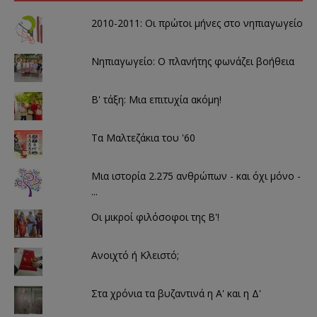
ο
σ
π
ε
α
ν
2010-2011: Οι πρώτοι μήνες στο νηπιαγωγείο
ρ
έ
ά
ο
θ
π
υ
α
Νηπιαγωγείο: Ο πλανήτης φωνάζει βοήθεια
ρ
ρ
ο
ά
)
θ
υ
Β' τάξη: Μια επιτυχία ακόμη!
ρ
ο
)
Τα Μαλτεζάκια του '60
Μια ιστορία 2.275 ανθρώπων - και όχι μόνο -
...
Οι μικροί φιλόσοφοι της Β'!
Ανοιχτό ή Κλειστό;
Στα χρόνια τα βυζαντινά η Α' και η Δ'