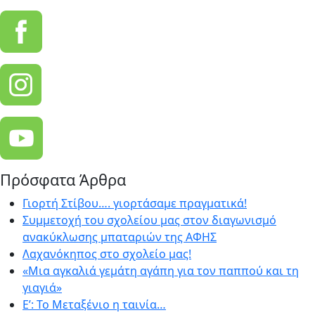
Πρόσφατα Άρθρα
Γιορτή Στίβου…. γιορτάσαμε πραγματικά!
Συμμετοχή του σχολείου μας στον διαγωνισμό
ανακύκλωσης μπαταριών της ΑΦΗΣ
Λαχανόκηπος στο σχολείο μας!
«Μια αγκαλιά γεμάτη αγάπη για τον παππού και τη
γιαγιά»
E’: Το Μεταξένιο η ταινία…