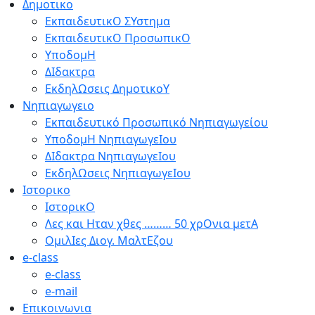
Δημοτικο
ΕκπαιδευτικΟ ΣΥστημα
ΕκπαιδευτικΟ ΠροσωπικΟ
ΥποδομΗ
ΔΙδακτρα
ΕκδηλΩσεις ΔημοτικοΥ
Νηπιαγωγειο
Εκπαιδευτικό Προσωπικό Νηπιαγωγείου
ΥποδομΗ ΝηπιαγωγεΙου
ΔΙδακτρα ΝηπιαγωγεΙου
ΕκδηλΩσεις ΝηπιαγωγεΙου
Ιστορικο
ΙστορικΟ
Λες και Ηταν χθες ……… 50 χρΟνια μετΑ
ΟμιλΙες Διογ. ΜαλτΕζου
e-class
e-class
e-mail
Επικοινωνια