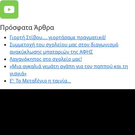
Πρόσφατα Άρθρα
Γιορτή Στίβου…. γιορτάσαμε πραγματικά!
Συμμετοχή του σχολείου μας στον διαγωνισμό
ανακύκλωσης μπαταριών της ΑΦΗΣ
Λαχανόκηπος στο σχολείο μας!
«Μια αγκαλιά γεμάτη αγάπη για τον παππού και τη
γιαγιά»
E’: Το Μεταξένιο η ταινία…