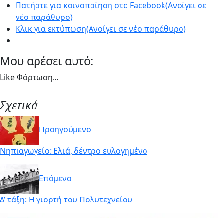
Πατήστε για κοινοποίηση στο Facebook(Ανοίγει σε
νέο παράθυρο)
Κλικ για εκτύπωση(Ανοίγει σε νέο παράθυρο)
Μου αρέσει αυτό:
Like
Φόρτωση...
Σχετικά
Προηγούμενο
Νηπιαγωγείο: Ελιά, δέντρο ευλογημένο
Επόμενο
Δ’ τάξη: Η γιορτή του Πολυτεχνείου