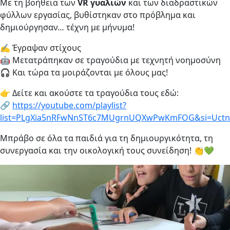
Με τη βοήθεια των
VR γυαλιών
και των διαδραστικών
φύλλων εργασίας, βυθίστηκαν στο πρόβλημα και
δημιούργησαν… τέχνη με μήνυμα!
✍️ Έγραψαν στίχους
🤖 Μετατράπηκαν σε τραγούδια με τεχνητή νοημοσύνη
🎧 Και τώρα τα μοιράζονται με όλους μας!
👉 Δείτε και ακούστε τα τραγούδια τους εδώ:
🔗
https://youtube.com/playlist?
list=PLgXia5nRFwNnST6c7MUgrnUQXwPwKmFOG&si=Uctnf
Μπράβο σε όλα τα παιδιά για τη δημιουργικότητα, τη
συνεργασία και την οικολογική τους συνείδηση! 👏💚