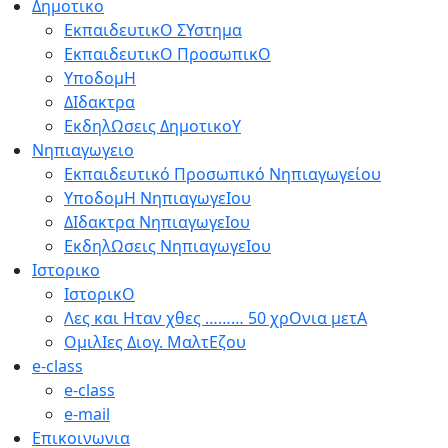
Δημοτικο
ΕκπαιδευτικΟ ΣΥστημα
ΕκπαιδευτικΟ ΠροσωπικΟ
ΥποδομΗ
ΔΙδακτρα
ΕκδηλΩσεις ΔημοτικοΥ
Νηπιαγωγειο
Εκπαιδευτικό Προσωπικό Νηπιαγωγείου
ΥποδομΗ ΝηπιαγωγεΙου
ΔΙδακτρα ΝηπιαγωγεΙου
ΕκδηλΩσεις ΝηπιαγωγεΙου
Ιστορικο
ΙστορικΟ
Λες και Ηταν χθες ……… 50 χρΟνια μετΑ
ΟμιλΙες Διογ. ΜαλτΕζου
e-class
e-class
e-mail
Επικοινωνια