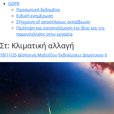
GDPR
ΠροσωπικΑ δεδομΕνα
ΕιδικΗ ενημΕρωση
ΣΥγχρονη εξ αποστΑσεως εκπαΙδευση
Πρόληψη και καταπολέμηση της βίας και της
παρενόχλησης στην εργασία
Στ: Κλιματική αλλαγή
18/11/25
Δέσποινα Μαλτέζου
Εκδηλώσεις Δημοτικού
0