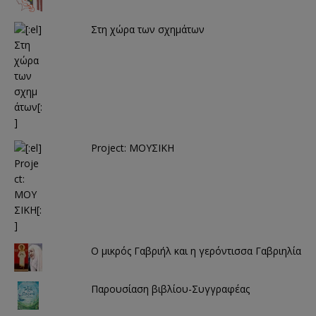
ο
ά
)
θ
υ
Στη χώρα των σχημάτων
ρ
ο
)
Project: ΜΟΥΣΙΚΗ
Ο μικρός Γαβριήλ και η γερόντισσα Γαβριηλία
Παρουσίαση βιβλίου-Συγγραφέας