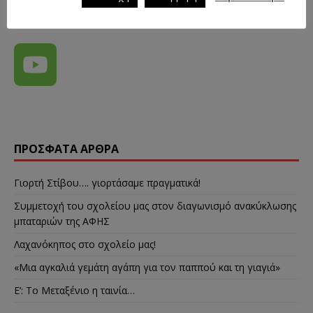
ΠΡΌΣΦΑΤΑ ΆΡΘΡΑ
Γιορτή Στίβου…. γιορτάσαμε πραγματικά!
Συμμετοχή του σχολείου μας στον διαγωνισμό ανακύκλωσης
μπαταριών της ΑΦΗΣ
Λαχανόκηπος στο σχολείο μας!
«Μια αγκαλιά γεμάτη αγάπη για τον παππού και τη γιαγιά»
E’: Το Μεταξένιο η ταινία…