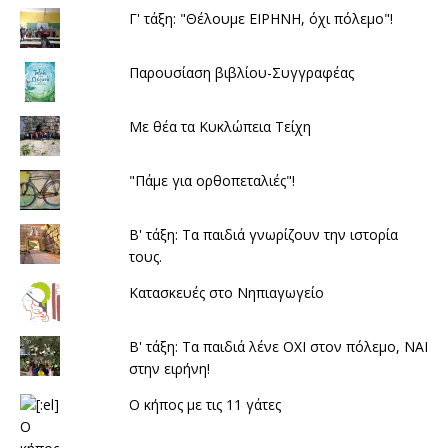
υ
α
Γ' τάξη: "Θέλουμε ΕΙΡΗΝΗ, όχι πόλεμο"!
ρ
ρ
ο
ά
)
θ
υ
Παρουσίαση βιβλίου-Συγγραφέας
ρ
ο
)
Με θέα τα Κυκλώπεια Τείχη
"Πάμε για ορθοπεταλιές"!
Β' τάξη: Τα παιδιά γνωρίζουν την ιστορία
τους.
Κατασκευές στο Νηπιαγωγείο
Β' τάξη: Τα παιδιά λένε ΟΧΙ στον πόλεμο, ΝΑΙ
στην ειρήνη!
Ο κήπος με τις 11 γάτες