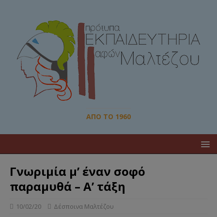
ΑΠΌ ΤΟ 1960
Γνωριμία μ’ έναν σοφό
παραμυθά – Α’ τάξη
10/02/20
Δέσποινα Μαλτέζου