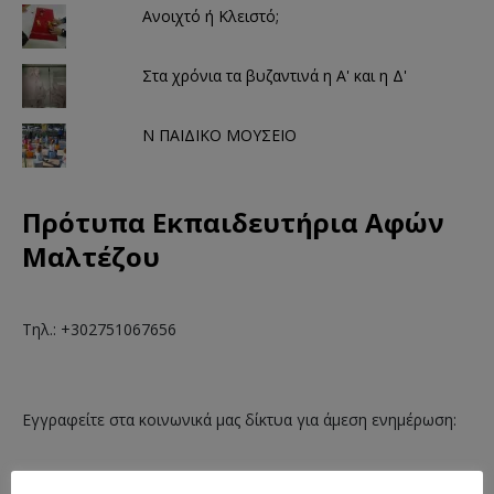
Ανοιχτό ή Κλειστό;
Στα χρόνια τα βυζαντινά η Α' και η Δ'
Ν ΠΑΙΔΙΚΟ ΜΟΥΣΕΙΟ
Πρότυπα Εκπαιδευτήρια Αφών
Μαλτέζου
Τηλ.: +302751067656
Εγγραφείτε στα κοινωνικά μας δίκτυα για άμεση ενημέρωση: