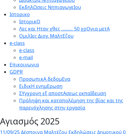
ΔΙδακτρα ΝηπιαγωγεΙου
ΕκδηλΩσεις ΝηπιαγωγεΙου
Ιστορικο
ΙστορικΟ
Λες και Ηταν χθες ……… 50 χρΟνια μετΑ
ΟμιλΙες Διογ. ΜαλτΕζου
e-class
e-class
e-mail
Επικοινωνια
GDPR
ΠροσωπικΑ δεδομΕνα
ΕιδικΗ ενημΕρωση
ΣΥγχρονη εξ αποστΑσεως εκπαΙδευση
Πρόληψη και καταπολέμηση της βίας και της
παρενόχλησης στην εργασία
Αγιασμός 2025
11/09/25
Δέσποινα Μαλτέζου
Εκδηλώσεις Δημοτικού
0